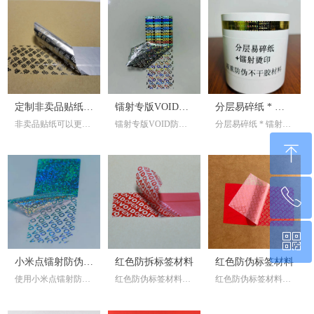
定制非卖品贴纸
镭射专版VOID防
分层易碎纸 * 镭
非卖品贴纸可以更好
镭射专版VOID防伪
分层易碎纸 * 镭射防
非卖品标签材料
伪材料
射防伪烫（双重防
的帮助商家标示产品
材料：
伪烫（双重防伪材
伪材料）
ꁸ
性质,非卖品标签让消
1.加上后工序印刷制
料）
费者也更直观的辨别
作，标签高档又美
商品性质
观。
ꂅ
2.镭射效果：可按客
回到顶部
人要求订制各种图案
文字，起订量低。
3.留字内容可按客人
ꀥ
0760-22220651
要求定制。
小米点镭射防伪标
红色防拆标签材料
红色防伪标签材料
4.图片及文字内容禁
止转载。
使用小米点镭射防伪
红色防伪标签材料用
红色防伪标签材料：
签纸
微信二维码
标签纸制作后的标签
于防拆标签制作，当
使用此款材料印制防
高档漂亮，适用于化
被撕起后防拆标签明
伪标签，当标签贴到