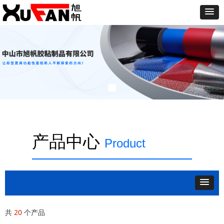
产品中心
Product
共
20
个产品