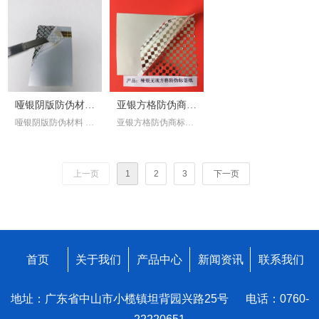
妆品标签制作
显破坏，且防拆标签
产品后，如果撕起标
无法复原
签，标签被破坏，并
且有明显破坏印迹，
不能复原，从而达到
防伪保真作用。可按
要求定制图案，文字
及LOGO等内容。
哑银阴版防伪材料
亚银方格防伪商标
哑银阴版防伪材料 *
亚银方格防伪商标纸
* 镭射防伪烫（双
纸
镭射防伪烫（双重防
厂家
重防伪材料）
伪材料）
揭开留字介绍：
上一页
1
2
3
下一页
1.通用版出料：宽度
按要求*400米长起订
2.可以按客人要求定
制专版，起订量
（53cm*500米）
首页
关于我们
产品中心
新闻资讯
联系我们
3.厚度：25um 50um
防伪烫印介绍：
地址：广东省中山市小榄镇坦背园兴路25号 电话：0760-
1.起订量低（宽度按