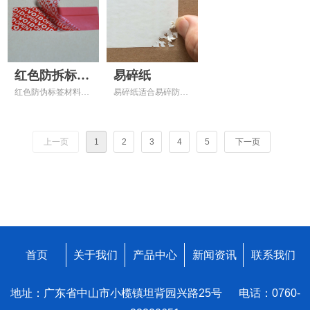
2.镭射效果：可按客
人要求订制各种图案
文字，起订量低。
3.留字内容可按客人
要求定制。
红色防拆标签
易碎纸
4.图片及文字内容禁
止转载。
红色防伪标签材料用
易碎纸适合易碎防伪
材料
于防拆标签制作，当
标签，易碎封口贴纸
被撕起后防拆标签明
制作
显破坏，且防拆标签
上一页
1
2
3
4
5
下一页
无法复原
首页
关于我们
产品中心
新闻资讯
联系我们
地址：广东省中山市小榄镇坦背园兴路25号 电话：0760-