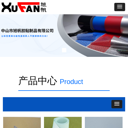
产品中心
Product