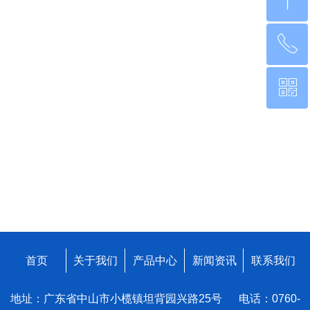
ꁸ
ꂅ
回到顶部
ꀥ
0760-22220651
微信二维码
首页
关于我们
产品中心
新闻资讯
联系我们
地址：广东省中山市小榄镇坦背园兴路25号 电话：0760-