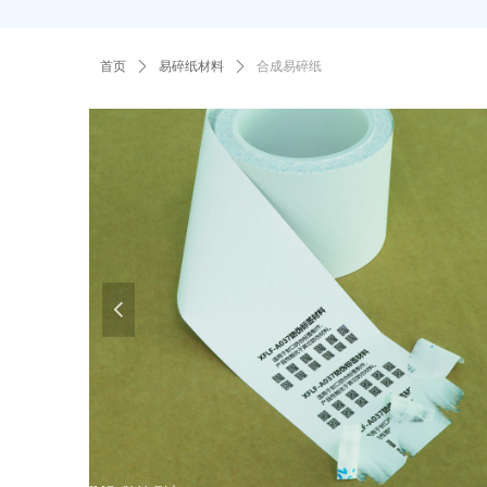
首页
ꄲ
易碎纸材料
ꄲ
合成易碎纸
넳