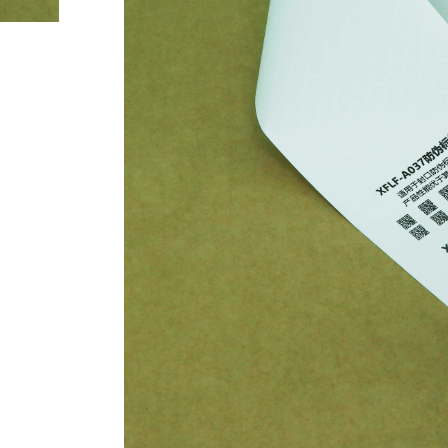
IMG_20211013_160922