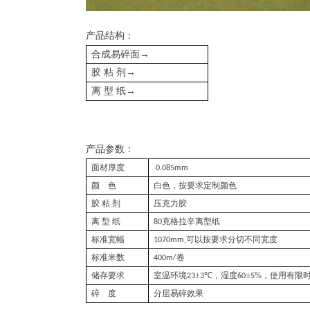
产品结构：
→
合成易碎面
→
胶
粘
剂
→
离
型
纸
产品参数：
面材厚度
0.085mm
颜
色
白色，按要求定制颜色
胶
粘
剂
压克力胶
离
型
纸
克格拉辛离型纸
80
标准宽幅
可以按要求分切不同宽度
1070mm,
标准米数
卷
400m/
储存要求
室温环境
±
℃
，湿度
±
%
，使用有限
23
3
60
5
碎
度
分层易碎效果