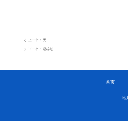
上一个：
无
ꄴ
下一个：
易碎纸
ꄲ
首页
地