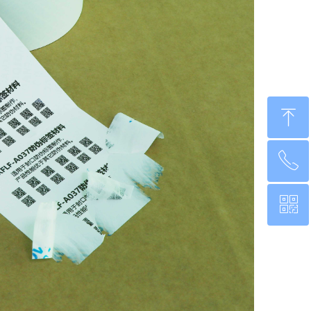
ꁸ
ꂅ
回到顶部
ꀥ
0760-22220651
微信二维码