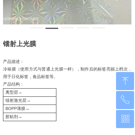
14790936231598710867
1
镭射上光膜
产品描述：
冷裱膜（使用方式与普通上光膜一样），制作后的标签亮丽上档次，
用于日化标签，食品标签等。
ꁸ
产品结构：
→
离型层
ꂅ
回到顶部
→
镭射激光层
BOPP
→
薄膜
→
ꀥ
胶粘剂
0760-22220651