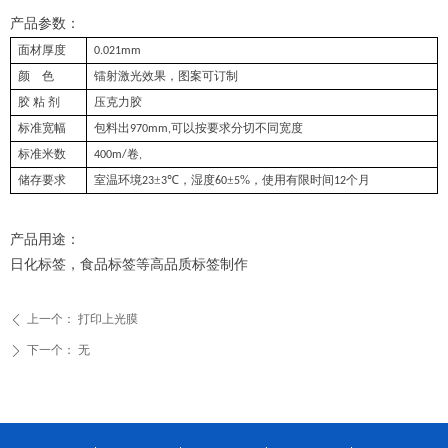
微信二维码
产品参数：
面材厚度
0.021mm
颜
色
镭射激光效果，图案可订制
胶
粘
剂
压克力胶
标准宽幅
包料出
可以按要求分切不同宽度
970mm,
标准米数
卷
400m/
,
储存要求
室温环境
±
℃
，湿度
±
%
，使用有限时间
个月
23
3
60
5
12
产品用途：
日化标签，食品标签等高品质标签制作
上一个：
打印上光膜
ꄴ
下一个：
无
ꄲ