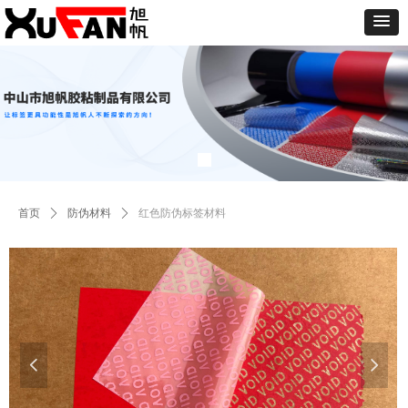
首页
ꄲ
防伪材料
ꄲ
红色防伪标签材料
넳
넲