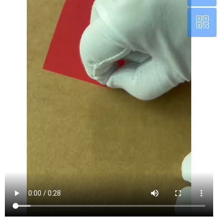
ꀥ
0760-22220651
微信二维码